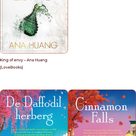
King of envy – Ana Huang
(LoveBooks)