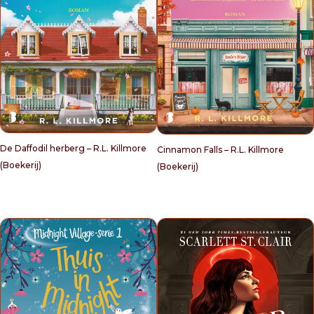
De Daffodil herberg – R.L. Killmore
Cinnamon Falls – R.L. Killmore
(Boekerij)
(Boekerij)